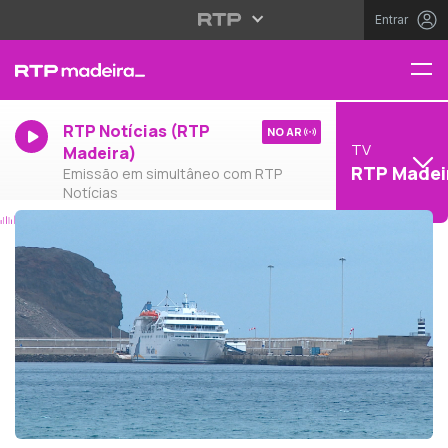
Entrar
RTP Notícias (RTP
NO AR
TV
Madeira)
RTP Madei
Emissão em simultâneo com RTP
Notícias