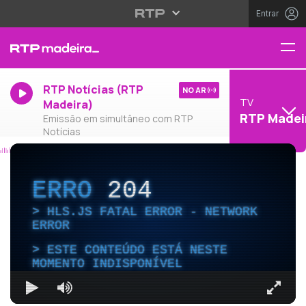
Entrar
RTP Notícias (RTP
NO AR
TV
Madeira)
RTP Madei
Emissão em simultâneo com RTP
Notícias
ERRO
204
HLS.JS FATAL ERROR - NETWORK
ERROR
ESTE CONTEÚDO ESTÁ NESTE
MOMENTO INDISPONÍVEL