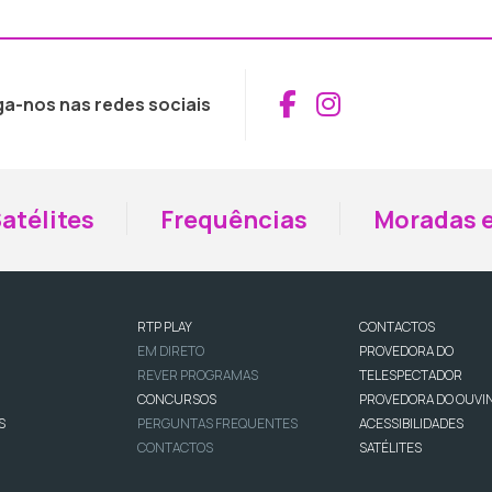
Aceder ao Fac
Aceder ao I
ga-nos nas redes sociais
atélites
Frequências
Moradas e
RTP PLAY
CONTACTOS
EM DIRETO
PROVEDORA DO
REVER PROGRAMAS
TELESPECTADOR
CONCURSOS
PROVEDORA DO OUVI
S
PERGUNTAS FREQUENTES
ACESSIBILIDADES
CONTACTOS
SATÉLITES