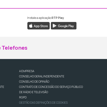
Instale a aplicação
RTP Play
ebook da RTP Madeira
nstagram da RTP Madeira
 Telefones
A EMPRESA
CONSELHO GERAL INDEPENDENTE
CONSELHO DE OPINIÃO
NTE
CONTRATO DE CONCESSÃO DO SERVIÇO PÚBLICO
DE RÁDIO E TELEVISÃO
RGPD
GESTÃO DAS DEFINIÇÕES DE COOKIES