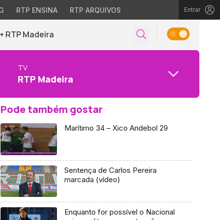
G
RTP ENSINA
RTP ARQUIVOS
Entrar
+ RTP Madeira
TV
RTP Madeira
Pode também gostar
Marítimo 34 – Xico Andebol 29
Sentença de Carlos Pereira
marcada (vídeo)
Enquanto for possível o Nacional