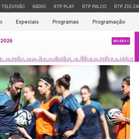
TELEVISÃO
RÁDIO
RTP PLAY
RTP PALCO
RTP ZIG ZA
o
Especiais
Programas
Programação
 2026
NO AR