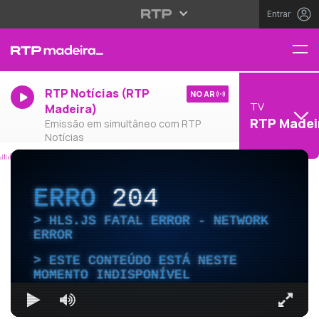
Entrar
RTP Notícias (RTP
NO AR
TV
Madeira)
RTP Madei
Emissão em simultâneo com RTP
Notícias
ERRO
204
HLS.JS FATAL ERROR - NETWORK
ERROR
ESTE CONTEÚDO ESTÁ NESTE
MOMENTO INDISPONÍVEL