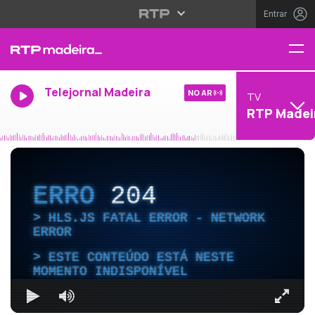
Entrar
Telejornal Madeira
NO AR
TV
RTP Madei
ERRO
204
HLS.JS FATAL ERROR - NETWORK
ERROR
ESTE CONTEÚDO ESTÁ NESTE
MOMENTO INDISPONÍVEL