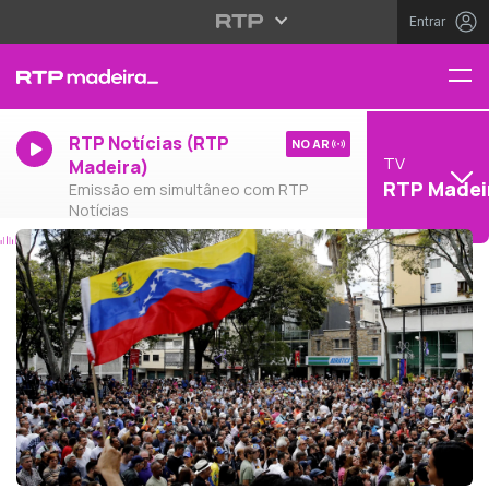
Entrar
RTP Notícias (RTP
NO AR
TV
Madeira)
RTP Madei
Emissão em simultâneo com RTP
Notícias