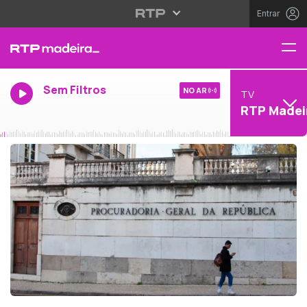
Entrar
Sem Filtros
NO AR
TV
RTP Madei