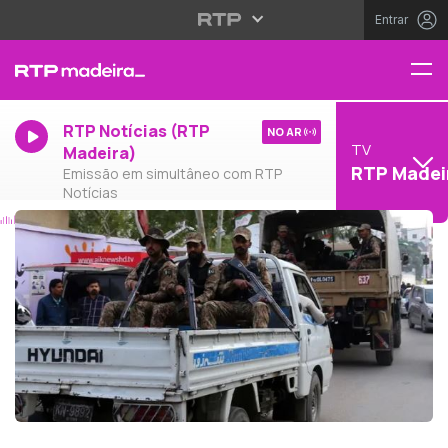
Entrar
RTP Notícias (RTP
NO AR
TV
Madeira)
RTP Madei
Emissão em simultâneo com RTP
Notícias