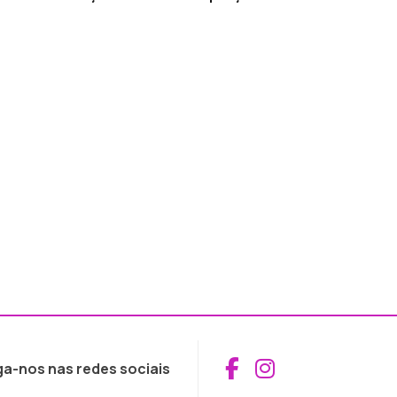
Aceder ao Fac
Aceder ao I
ga-nos nas redes sociais