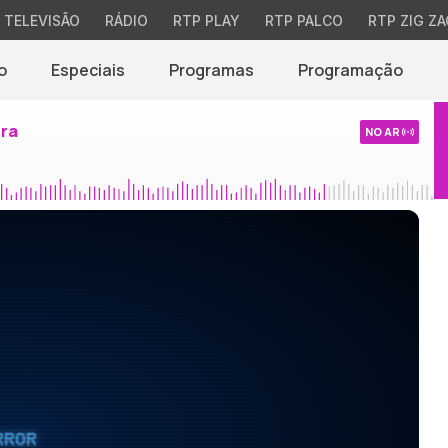
TELEVISÃO
RÁDIO
RTP PLAY
RTP PALCO
RTP ZIG ZA
o
Especiais
Programas
Programação
ira
NO AR
RROR