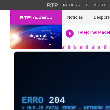
NOTÍCIAS
DESPORTO
Notícias
Desport
Telejornal Made
ERRO
204
HLS.JS FATAL ERROR - NETWORK E