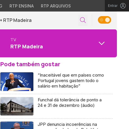
G
RTP ENSINA
RTP ARQUIVOS
Entrar
+ RTP Madeira
TV
RTP Madeira
Pode também gostar
“Inaceitável que em países como
Portugal jovens gastem todo o
salário em habitação”
Funchal dá tolerância de ponto a
24 e 31 de dezembro (áudio)
JPP denuncia incoerências na