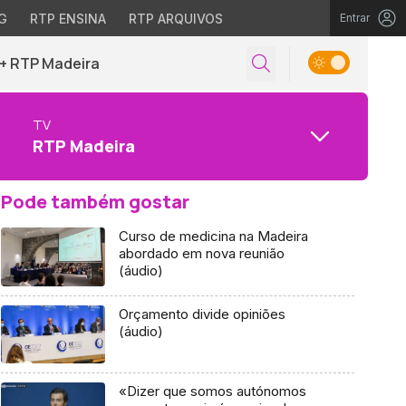
G
RTP ENSINA
RTP ARQUIVOS
Entrar
+ RTP Madeira
TV
RTP Madeira
Pode também gostar
Curso de medicina na Madeira
abordado em nova reunião
(áudio)
Orçamento divide opiniões
(áudio)
«Dizer que somos autónomos