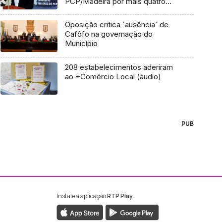
PCP/Madeira por mais quatro
anos
Oposição critica `ausência` de
Cafôfo na governação do
Município
208 estabelecimentos aderiram
ao +Comércio Local (áudio)
PUB
Instale a aplicação
RTP Play
ebook da RTP Madeira
nstagram da RTP Madeira