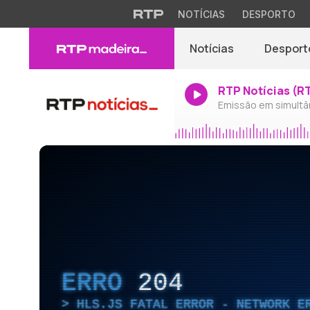
NOTÍCIAS
DESPORTO
Notícias
Desport
RTP Notícias (R
Emissão em simultâ
ERRO
204
HLS.JS FATAL ERROR - NETWORK E