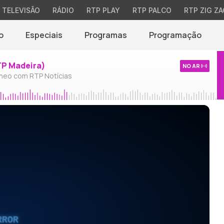
TELEVISÃO
RÁDIO
RTP PLAY
RTP PALCO
RTP ZIG ZA
o
Especiais
Programas
Programação
TP Madeira)
NO AR
neo com RTP Notícias
RROR