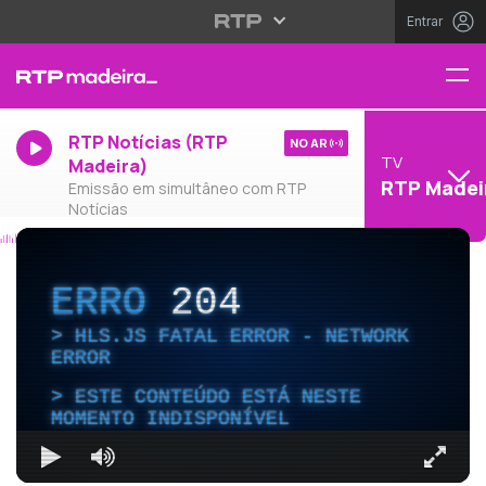
Entrar
RTP Notícias (RTP
NO AR
TV
Madeira)
RTP Madei
Emissão em simultâneo com RTP
Notícias
ERRO
204
HLS.JS FATAL ERROR - NETWORK
ERROR
ESTE CONTEÚDO ESTÁ NESTE
MOMENTO INDISPONÍVEL