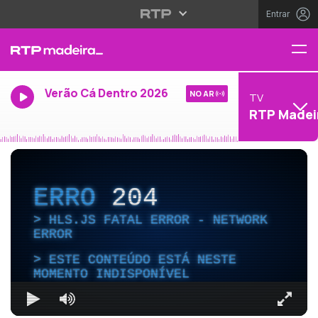
Entrar
Verão Cá Dentro 2026
NO AR
TV
RTP Madei
ERRO
204
HLS.JS FATAL ERROR - NETWORK
ERROR
ESTE CONTEÚDO ESTÁ NESTE
MOMENTO INDISPONÍVEL