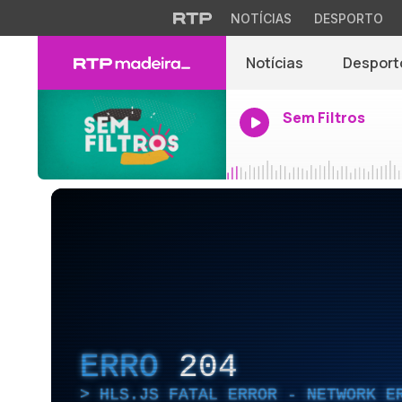
NOTÍCIAS
DESPORTO
Notícias
Desport
Sem Filtros
ERRO
204
HLS.JS FATAL ERROR - NETWORK E