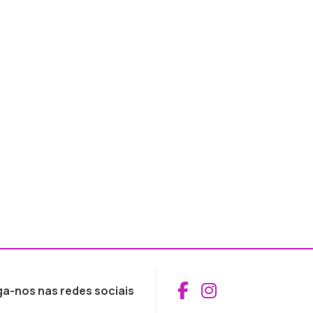
Aceder ao Fac
Aceder ao I
ga-nos nas redes sociais