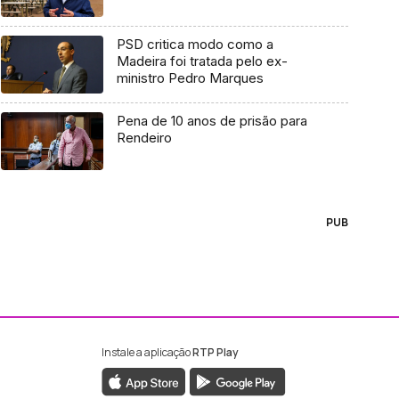
PSD critica modo como a
Madeira foi tratada pelo ex-
ministro Pedro Marques
Pena de 10 anos de prisão para
Rendeiro
PUB
Instale a aplicação
RTP Play
ebook da RTP Madeira
nstagram da RTP Madeira