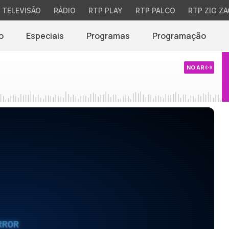
TELEVISÃO
RÁDIO
RTP PLAY
RTP PALCO
RTP ZIG ZA
o
Especiais
Programas
Programação
NO AR
RROR