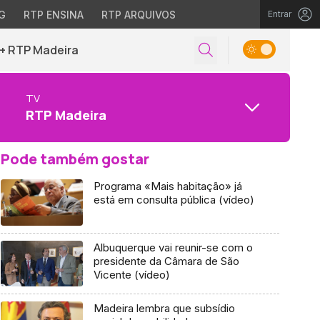
G
RTP ENSINA
RTP ARQUIVOS
Entrar
+ RTP Madeira
TV
RTP Madeira
Pode também gostar
Programa «Mais habitação» já
está em consulta pública (vídeo)
Albuquerque vai reunir-se com o
presidente da Câmara de São
Vicente (vídeo)
Madeira lembra que subsídio