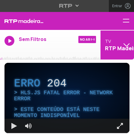
Entrar
Sem Filtros
NO AR
TV
RTP Madei
ERRO
204
HLS.JS FATAL ERROR - NETWORK
ERROR
ESTE CONTEÚDO ESTÁ NESTE
MOMENTO INDISPONÍVEL