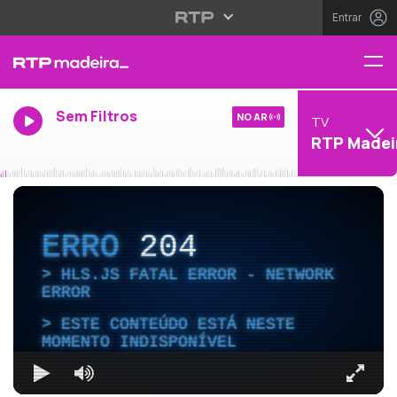
Entrar
Sem Filtros
NO AR
TV
RTP Madei
ERRO
204
HLS.JS FATAL ERROR - NETWORK
ERROR
ESTE CONTEÚDO ESTÁ NESTE
MOMENTO INDISPONÍVEL