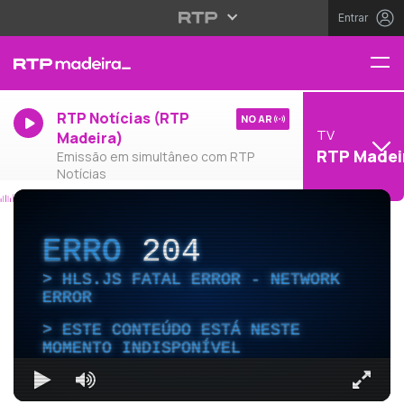
Entrar
RTP Notícias (RTP
NO AR
TV
Madeira)
RTP Madei
Emissão em simultâneo com RTP
Notícias
ERRO
204
HLS.JS FATAL ERROR - NETWORK
ERROR
ESTE CONTEÚDO ESTÁ NESTE
MOMENTO INDISPONÍVEL