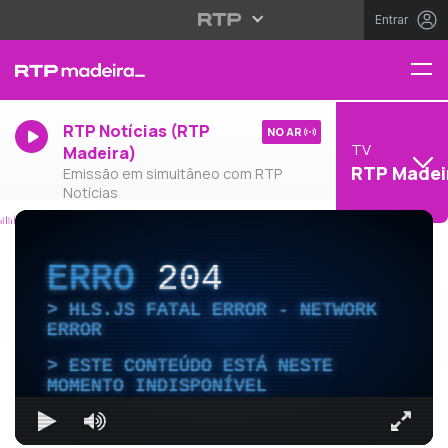
Entrar
RTP Notícias (RTP
NO AR
TV
Madeira)
RTP Madei
Emissão em simultâneo com RTP
Notícias
ERRO
204
HLS.JS FATAL ERROR - NETWORK
ERROR
ESTE CONTEÚDO ESTÁ NESTE
MOMENTO INDISPONÍVEL