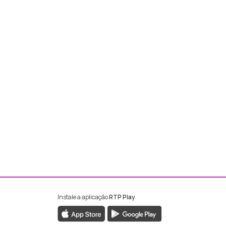
Instale a aplicação
RTP Play
ebook da RTP Madeira
nstagram da RTP Madeira