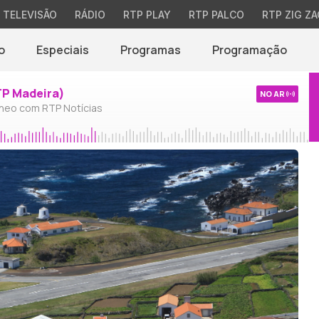
TELEVISÃO
RÁDIO
RTP PLAY
RTP PALCO
RTP ZIG ZA
o
Especiais
Programas
Programação
TP Madeira)
NO AR
neo com RTP Notícias