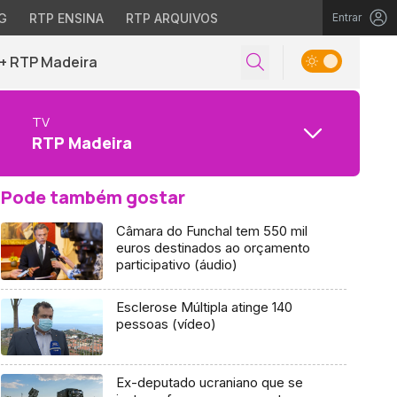
G
RTP ENSINA
RTP ARQUIVOS
Entrar
+ RTP Madeira
TV
RTP Madeira
Pode também gostar
Câmara do Funchal tem 550 mil
euros destinados ao orçamento
participativo (áudio)
Esclerose Múltipla atinge 140
pessoas (vídeo)
Ex-deputado ucraniano que se