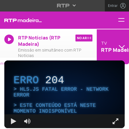
Entrar
RTP Notícias (RTP
NO AR
TV
Madeira)
RTP Madei
Emissão em simultâneo com RTP
Notícias
ERRO
204
HLS.JS FATAL ERROR - NETWORK
ERROR
ESTE CONTEÚDO ESTÁ NESTE
MOMENTO INDISPONÍVEL