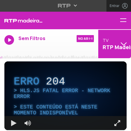
Entrar
Sem Filtros
NO AR
TV
RTP Madei
ERRO
204
HLS.JS FATAL ERROR - NETWORK
ERROR
ESTE CONTEÚDO ESTÁ NESTE
MOMENTO INDISPONÍVEL