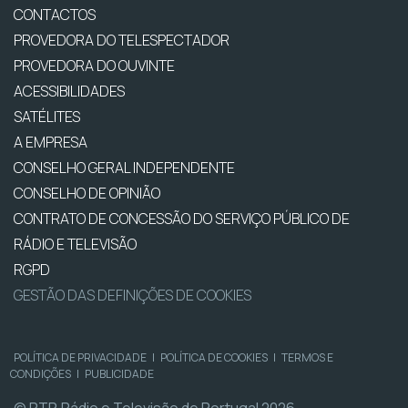
CONTACTOS
PROVEDORA DO TELESPECTADOR
PROVEDORA DO OUVINTE
ACESSIBILIDADES
SATÉLITES
A EMPRESA
CONSELHO GERAL INDEPENDENTE
CONSELHO DE OPINIÃO
CONTRATO DE CONCESSÃO DO SERVIÇO PÚBLICO DE
RÁDIO E TELEVISÃO
RGPD
GESTÃO DAS DEFINIÇÕES DE COOKIES
POLÍTICA DE PRIVACIDADE
|
POLÍTICA DE COOKIES
|
TERMOS E
CONDIÇÕES
|
PUBLICIDADE
© RTP, Rádio e Televisão de Portugal 2026