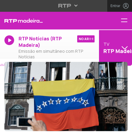
Entrar
RTP Notícias (RTP
NO AR
TV
Madeira)
RTP Madei
Emissão em simultâneo com RTP
Notícias