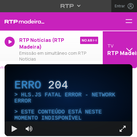
Entrar
RTP Notícias (RTP
NO AR
TV
Madeira)
RTP Madei
Emissão em simultâneo com RTP
Notícias
ERRO
204
HLS.JS FATAL ERROR - NETWORK
ERROR
ESTE CONTEÚDO ESTÁ NESTE
MOMENTO INDISPONÍVEL