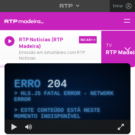
Entrar
RTP Notícias (RTP
NO AR
TV
Madeira)
RTP Madei
Emissão em simultâneo com RTP
Notícias
ERRO
204
HLS.JS FATAL ERROR - NETWORK
ERROR
ESTE CONTEÚDO ESTÁ NESTE
MOMENTO INDISPONÍVEL