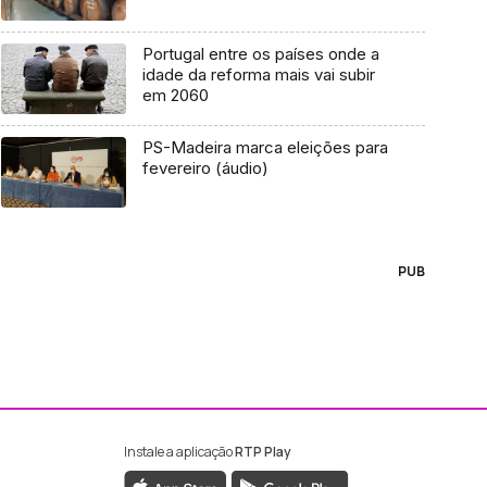
Portugal entre os países onde a
idade da reforma mais vai subir
em 2060
PS-Madeira marca eleições para
fevereiro (áudio)
PUB
Instale a aplicação
RTP Play
ebook da RTP Madeira
nstagram da RTP Madeira