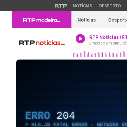
NOTÍCIAS
DESPORTO
Notícias
Desport
RTP Notícias (R
Emissão em simultâ
ERRO
204
HLS.JS FATAL ERROR - NETWORK E