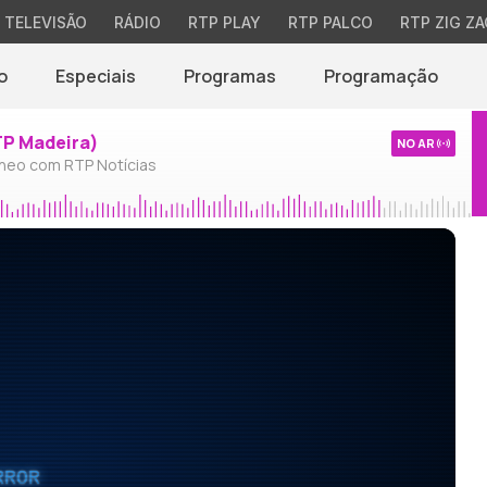
TELEVISÃO
RÁDIO
RTP PLAY
RTP PALCO
RTP ZIG ZA
o
Especiais
Programas
Programação
TP Madeira)
NO AR
neo com RTP Notícias
RROR