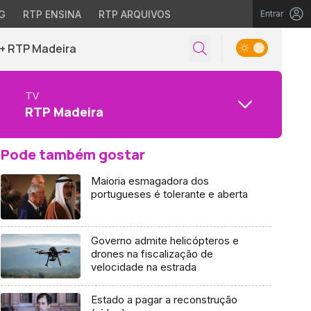
G
RTP ENSINA
RTP ARQUIVOS
Entrar
+ RTP Madeira
TV
RTP Madeira
Pode também gostar
Maioria esmagadora dos
portugueses é tolerante e aberta
Governo admite helicópteros e
drones na fiscalização de
velocidade na estrada
Estado a pagar a reconstrução