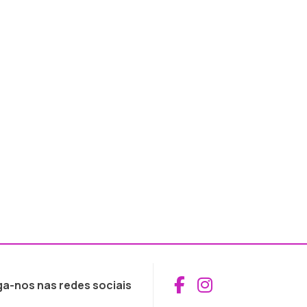
Aceder ao Fac
Aceder ao I
ga-nos nas redes sociais