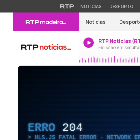
NOTÍCIAS
DESPORTO
Notícias
Desport
RTP Notícias (R
Emissão em simultâ
ERRO
204
HLS.JS FATAL ERROR - NETWORK E