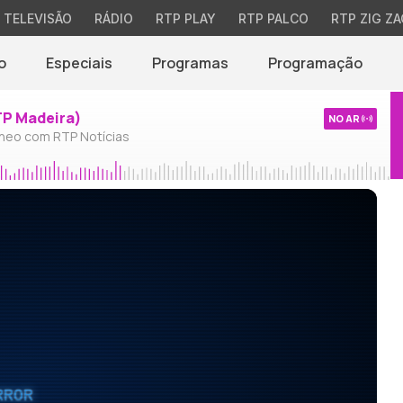
TELEVISÃO
RÁDIO
RTP PLAY
RTP PALCO
RTP ZIG ZA
o
Especiais
Programas
Programação
TP Madeira)
NO AR
neo com RTP Notícias
RROR