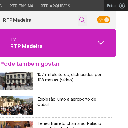
G
RTP ENSINA
RTP ARQUIVOS
Entrar
+ RTP Madeira
TV
RTP Madeira
Pode também gostar
107 mil eleitores, distribuídos por
108 mesas (vídeo)
Explosão junto a aeroporto de
Cabul
Ireneu Barreto chama ao Palácio