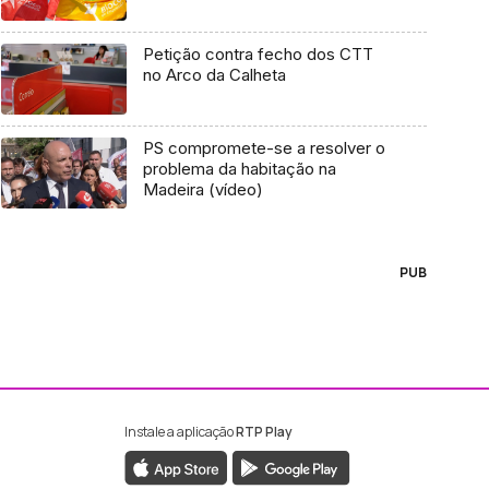
Petição contra fecho dos CTT
no Arco da Calheta
PS compromete-se a resolver o
problema da habitação na
Madeira (vídeo)
PUB
Instale a aplicação
RTP Play
ebook da RTP Madeira
nstagram da RTP Madeira