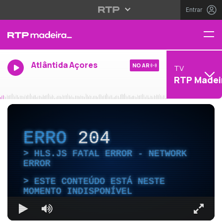
Entrar
Atlântida Açores
NO AR
TV
RTP Madei
ERRO
204
HLS.JS FATAL ERROR - NETWORK
ERROR
ESTE CONTEÚDO ESTÁ NESTE
MOMENTO INDISPONÍVEL