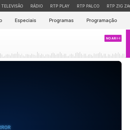
TELEVISÃO
RÁDIO
RTP PLAY
RTP PALCO
RTP ZIG ZA
o
Especiais
Programas
Programação
NO AR
RROR