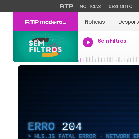
NOTÍCIAS
DESPORTO
Notícias
Desport
Sem Filtros
ERRO
204
HLS.JS FATAL ERROR - NETWORK E