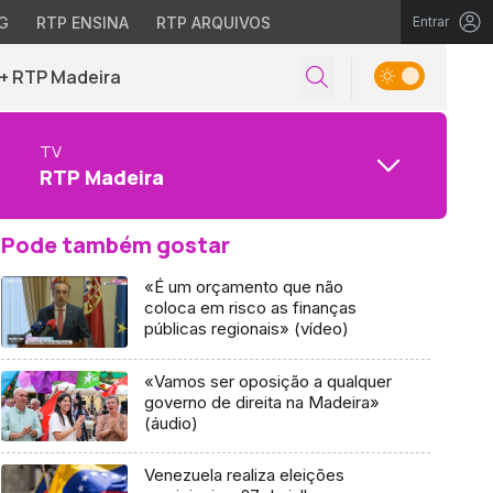
G
RTP ENSINA
RTP ARQUIVOS
Entrar
+ RTP Madeira
TV
RTP Madeira
Pode também gostar
«É um orçamento que não
coloca em risco as finanças
públicas regionais» (vídeo)
«Vamos ser oposição a qualquer
governo de direita na Madeira»
(áudio)
Venezuela realiza eleições