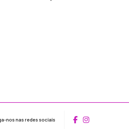
Aceder ao Fac
Aceder ao I
ga-nos nas redes sociais