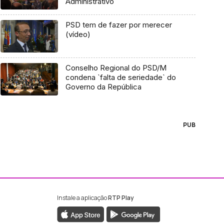
Administrativo
PSD tem de fazer por merecer
(vídeo)
Conselho Regional do PSD/M
condena `falta de seriedade` do
Governo da República
PUB
Instale a aplicação
RTP Play
ebook da RTP Madeira
nstagram da RTP Madeira