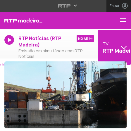
Entrar
RTP Notícias (RTP
NO AR
TV
Madeira)
RTP Madei
Emissão em simultâneo com RTP
Notícias