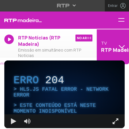
Entrar
RTP Notícias (RTP
NO AR
TV
Madeira)
RTP Madei
Emissão em simultâneo com RTP
Notícias
ERRO
204
HLS.JS FATAL ERROR - NETWORK
ERROR
ESTE CONTEÚDO ESTÁ NESTE
MOMENTO INDISPONÍVEL