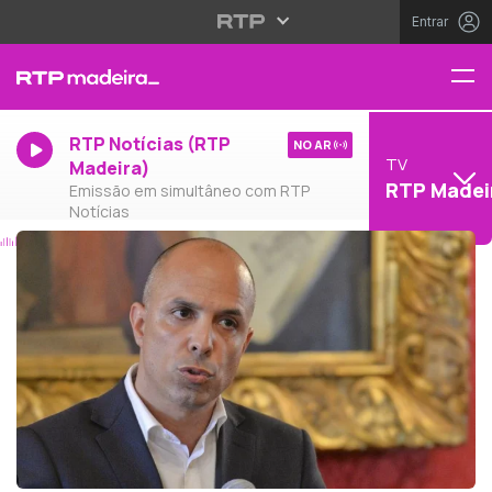
Entrar
RTP Notícias (RTP
NO AR
TV
Madeira)
RTP Madei
Emissão em simultâneo com RTP
Notícias