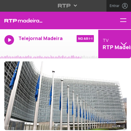
Entrar
Telejornal Madeira
NO AR
TV
RTP Madei