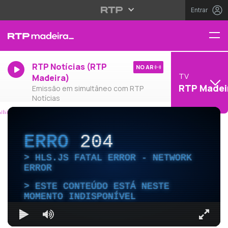
Entrar
RTP Notícias (RTP
NO AR
TV
Madeira)
RTP Madei
Emissão em simultâneo com RTP
Notícias
ERRO
204
HLS.JS FATAL ERROR - NETWORK
ERROR
ESTE CONTEÚDO ESTÁ NESTE
MOMENTO INDISPONÍVEL