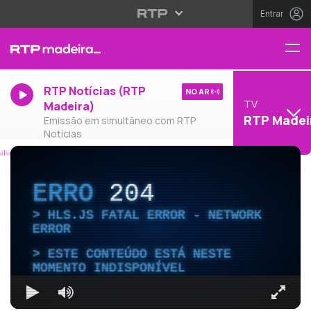
Entrar
RTP Notícias (RTP
NO AR
TV
Madeira)
RTP Madei
Emissão em simultâneo com RTP
Notícias
ERRO
204
HLS.JS FATAL ERROR - NETWORK
ERROR
ESTE CONTEÚDO ESTÁ NESTE
MOMENTO INDISPONÍVEL