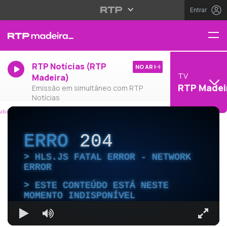
Entrar
RTP Notícias (RTP
NO AR
TV
Madeira)
RTP Madei
Emissão em simultâneo com RTP
Notícias
ERRO
204
HLS.JS FATAL ERROR - NETWORK
ERROR
ESTE CONTEÚDO ESTÁ NESTE
MOMENTO INDISPONÍVEL