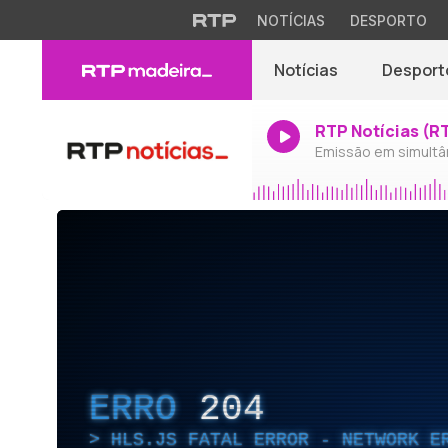
NOTÍCIAS
DESPORTO
Notícias
Desport
RTP Notícias (R
Emissão em simultâ
ERRO
204
HLS.JS FATAL ERROR - NETWORK E