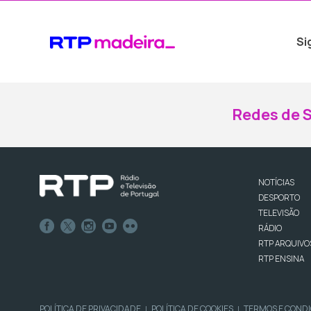
Si
Redes de S
NOTÍCIAS
DESPORTO
TELEVISÃO
RÁDIO
RTP ARQUIVO
RTP ENSINA
POLÍTICA DE PRIVACIDADE
POLÍTICA DE COOKIES
TERMOS E COND
|
|