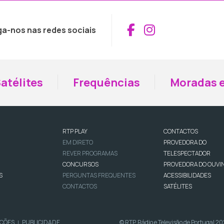
Aceder ao Fac
Aceder ao I
ga-nos nas redes sociais
atélites
Frequências
Moradas e
RTP PLAY
CONTACTOS
EM DIRETO
PROVEDORA DO
REVER PROGRAMAS
TELESPECTADOR
CONCURSOS
PROVEDORA DO OUVI
S
PERGUNTAS FREQUENTES
ACESSIBILIDADES
CONTACTOS
SATÉLITES
IÇÕES
PUBLICIDADE
© RTP, Rádio e Televisão de Portugal 2
|