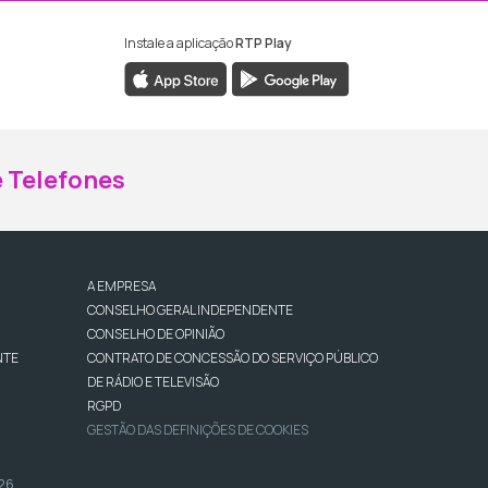
Instale a aplicação
RTP Play
ebook da RTP Madeira
nstagram da RTP Madeira
 Telefones
A EMPRESA
CONSELHO GERAL INDEPENDENTE
CONSELHO DE OPINIÃO
NTE
CONTRATO DE CONCESSÃO DO SERVIÇO PÚBLICO
DE RÁDIO E TELEVISÃO
RGPD
GESTÃO DAS DEFINIÇÕES DE COOKIES
026