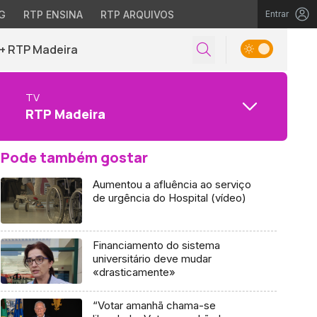
G
RTP ENSINA
RTP ARQUIVOS
Entrar
+ RTP Madeira
TV
RTP Madeira
Pode também gostar
Aumentou a afluência ao serviço
de urgência do Hospital (vídeo)
Financiamento do sistema
universitário deve mudar
«drasticamente»
“Votar amanhã chama-se