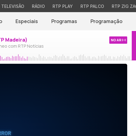
TELEVISÃO
RÁDIO
RTP PLAY
RTP PALCO
RTP ZIG ZA
o
Especiais
Programas
Programação
TP Madeira)
NO AR
neo com RTP Notícias
RROR