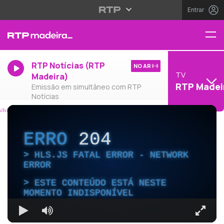
Entrar
RTP Notícias (RTP
NO AR
TV
Madeira)
RTP Madei
Emissão em simultâneo com RTP
Notícias
ERRO
204
HLS.JS FATAL ERROR - NETWORK
ERROR
ESTE CONTEÚDO ESTÁ NESTE
MOMENTO INDISPONÍVEL