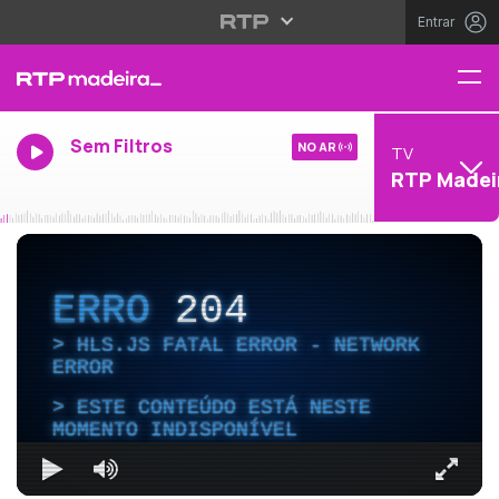
Entrar
Sem Filtros
NO AR
TV
RTP Madei
ERRO
204
HLS.JS FATAL ERROR - NETWORK
ERROR
ESTE CONTEÚDO ESTÁ NESTE
MOMENTO INDISPONÍVEL