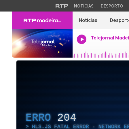
NOTÍCIAS
DESPORTO
Notícias
Desport
Telejornal Made
ERRO
204
HLS.JS FATAL ERROR - NETWORK E