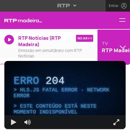
Entrar
RTP Notícias (RTP
NO AR
TV
Madeira)
RTP Madei
Emissão em simultâneo com RTP
Notícias
ERRO
204
HLS.JS FATAL ERROR - NETWORK
ERROR
ESTE CONTEÚDO ESTÁ NESTE
MOMENTO INDISPONÍVEL