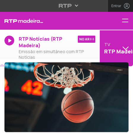
Entrar
RTP Notícias (RTP
NO AR
TV
Madeira)
RTP Madei
Emissão em simultâneo com RTP
Notícias