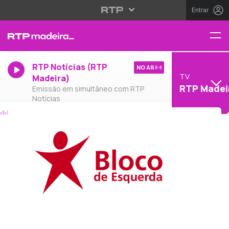
Entrar
RTP Notícias (RTP
NO AR
TV
Madeira)
RTP Madei
Emissão em simultâneo com RTP
Notícias