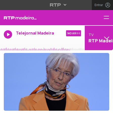
Entrar
Telejornal Madeira
NO AR
TV
RTP Madei