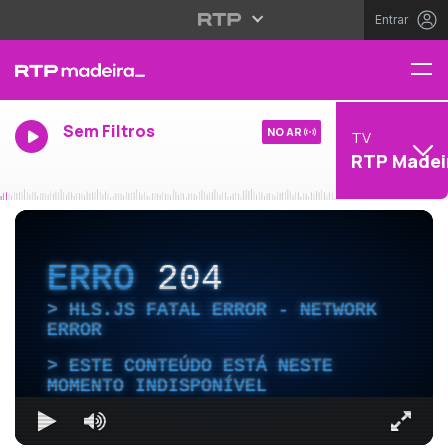
Entrar
Sem Filtros
NO AR
TV
RTP Madei
ERRO
204
HLS.JS FATAL ERROR - NETWORK
ERROR
ESTE CONTEÚDO ESTÁ NESTE
MOMENTO INDISPONÍVEL