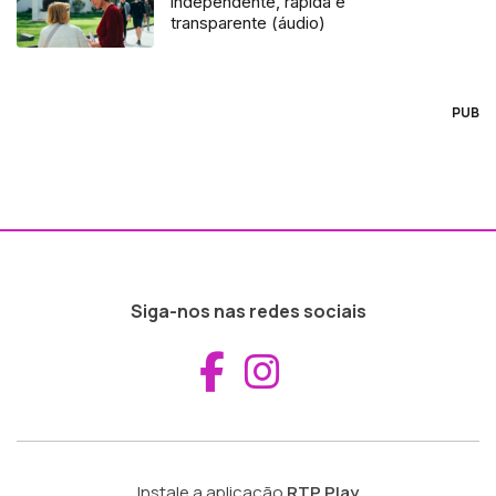
independente, rápida e
transparente (áudio)
PUB
Siga-nos nas redes sociais
Aceder ao Fac
Aceder ao I
Instale a aplicação
RTP Play