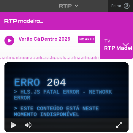
Entrar
Verão Cá Dentro 2026
NO AR
TV
RTP Madei
ERRO
204
HLS.JS FATAL ERROR - NETWORK
ERROR
ESTE CONTEÚDO ESTÁ NESTE
MOMENTO INDISPONÍVEL