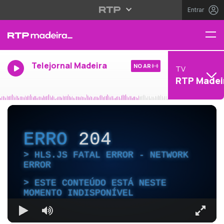
Entrar
Telejornal Madeira
NO AR
TV
RTP Madei
ERRO
204
HLS.JS FATAL ERROR - NETWORK
ERROR
ESTE CONTEÚDO ESTÁ NESTE
MOMENTO INDISPONÍVEL