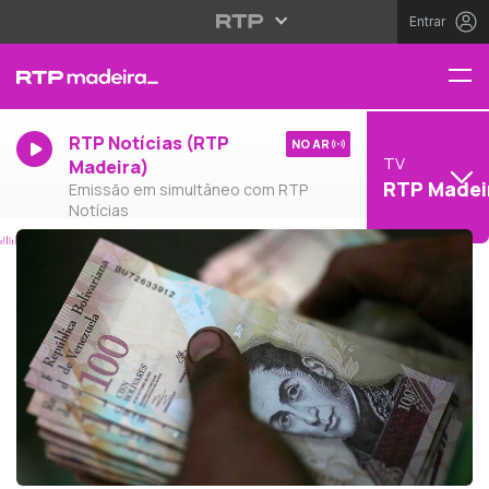
Entrar
RTP Notícias (RTP
NO AR
TV
Madeira)
RTP Madei
Emissão em simultâneo com RTP
Notícias