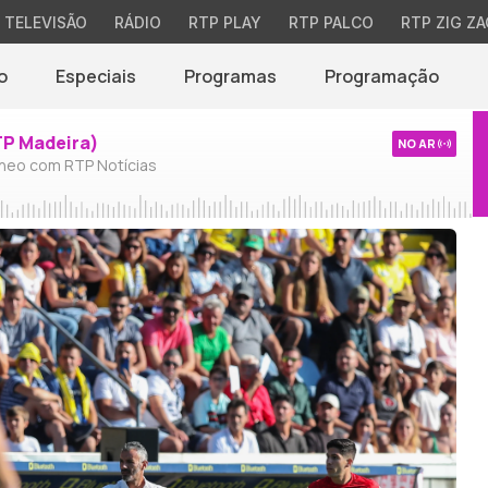
TELEVISÃO
RÁDIO
RTP PLAY
RTP PALCO
RTP ZIG ZA
o
Especiais
Programas
Programação
TP Madeira)
NO AR
neo com RTP Notícias