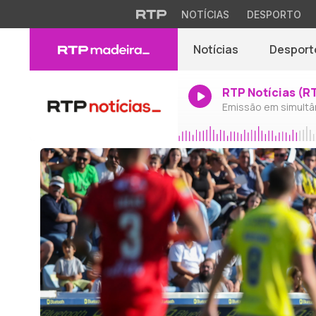
NOTÍCIAS
DESPORTO
Notícias
Desport
RTP Notícias (R
Emissão em simultâ