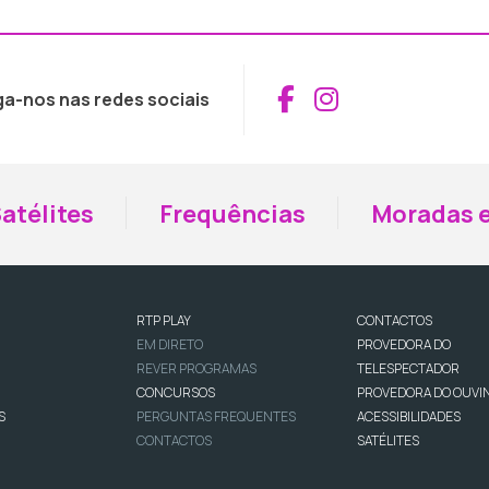
Aceder ao Fac
Aceder ao I
ga-nos nas redes sociais
atélites
Frequências
Moradas e
RTP PLAY
CONTACTOS
EM DIRETO
PROVEDORA DO
REVER PROGRAMAS
TELESPECTADOR
CONCURSOS
PROVEDORA DO OUVI
S
PERGUNTAS FREQUENTES
ACESSIBILIDADES
CONTACTOS
SATÉLITES