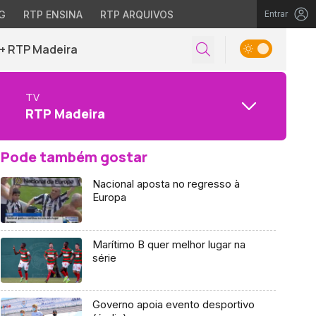
G
RTP ENSINA
RTP ARQUIVOS
Entrar
+ RTP Madeira
TV
RTP Madeira
Pode também gostar
Nacional aposta no regresso à
Europa
Marítimo B quer melhor lugar na
série
Governo apoia evento desportivo