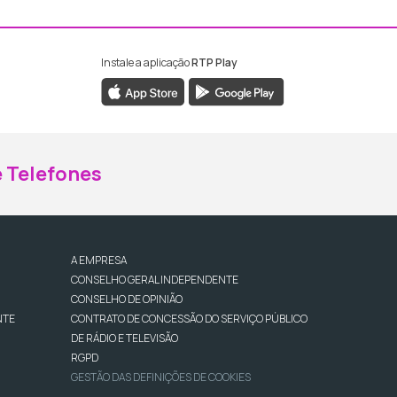
Instale a aplicação
RTP Play
ebook da RTP Madeira
nstagram da RTP Madeira
 Telefones
A EMPRESA
CONSELHO GERAL INDEPENDENTE
CONSELHO DE OPINIÃO
NTE
CONTRATO DE CONCESSÃO DO SERVIÇO PÚBLICO
DE RÁDIO E TELEVISÃO
RGPD
GESTÃO DAS DEFINIÇÕES DE COOKIES