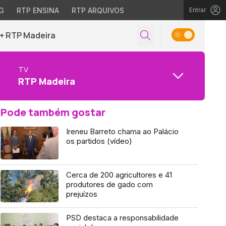
G
RTP ENSINA
RTP ARQUIVOS
Entrar
+ RTP Madeira
TV
RTP Madeira
Pode também gostar
Ireneu Barreto chama ao Palácio
os partidos (vídeo)
Cerca de 200 agricultores e 41
produtores de gado com
prejuízos
PSD destaca a responsabilidade