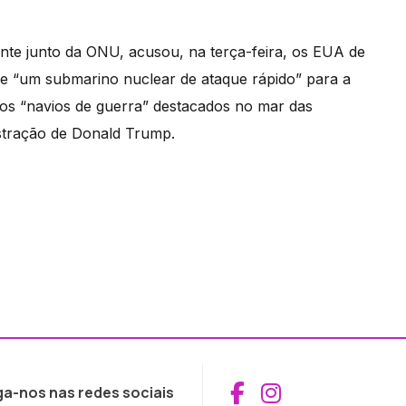
te junto da ONU, acusou, na terça-feira, os EUA de
 e “um submarino nuclear de ataque rápido” para a
os “navios de guerra” destacados no mar das
istração de Donald Trump.
Aceder ao Fac
Aceder ao I
ga-nos nas redes sociais