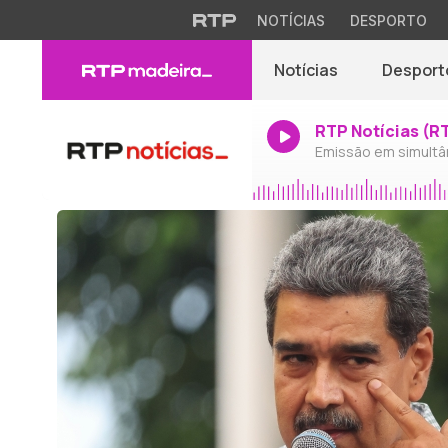
NOTÍCIAS
DESPORTO
Notícias
Desport
RTP Notícias (R
Emissão em simultâ