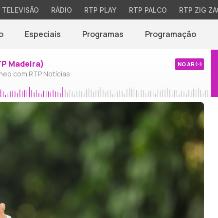
TELEVISÃO
RÁDIO
RTP PLAY
RTP PALCO
RTP ZIG ZA
o
Especiais
Programas
Programação
TP Madeira)
NO AR
neo com RTP Notícias