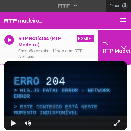
Entrar
RTP Notícias (RTP
NO AR
TV
Madeira)
RTP Madei
Emissão em simultâneo com RTP
Notícias
ERRO
204
HLS.JS FATAL ERROR - NETWORK
ERROR
ESTE CONTEÚDO ESTÁ NESTE
MOMENTO INDISPONÍVEL