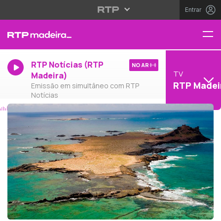
Entrar
RTP Notícias (RTP
NO AR
TV
Madeira)
RTP Madei
Emissão em simultâneo com RTP
Notícias